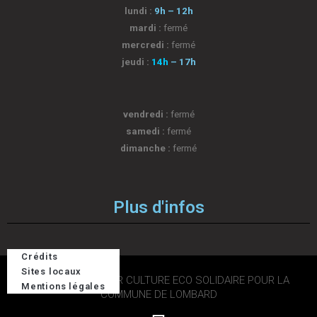
lundi :
9h – 12h
mardi :
fermé
mercredi :
fermé
jeudi :
14h
– 17h
vendredi :
fermé
samedi :
fermé
dimanche :
fermé
Plus d'infos
Crédits
Sites locaux
2026 © DESIGN PAR CULTURE ECO SOLIDAIRE POUR LA
Mentions légales
COMMUNE DE LOMBARD