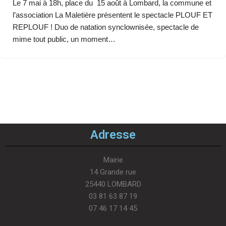
Le 7 mai à 18h, place du 15 août à Lombard, la commune et
l’association La Maletière présentent le spectacle PLOUF ET
REPLOUF ! Duo de natation synclownisée, spectacle de
mime tout public, un moment…
Adresse
Mairie
14 Grande rue
25440 LOMBARD
03 81 63 87 19
07 46 17 14 45