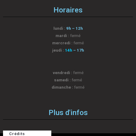
Horaires
lundi :
9h – 12h
mardi :
fermé
mercredi :
fermé
jeudi :
14h
– 17h
vendredi :
fermé
samedi :
fermé
dimanche :
fermé
Plus d'infos
Crédits