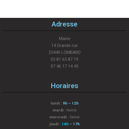
Adresse
Mairie
14 Grande rue
25440 LOMBARD
03 81 63 87 19
07 46 17 14 45
Horaires
lundi :
9h – 12h
mardi :
fermé
mercredi :
fermé
jeudi :
14h
– 17h