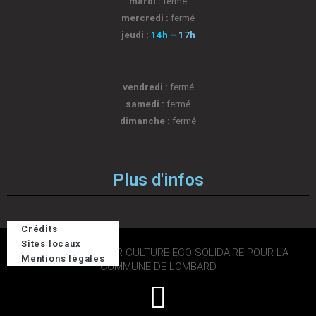
mardi :
fermé
mercredi :
fermé
jeudi :
14h
– 17h
vendredi :
fermé
samedi :
fermé
dimanche :
fermé
Plus d'infos
Crédits
Sites locaux
2026 © DESIGN PAR CULTURE ECO SOLIDAIRE POUR LA
Mentions légales
COMMUNE DE LOMBARD