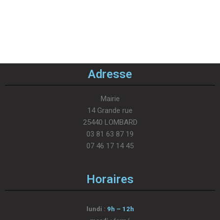
Adresse
Mairie
14 Grande rue
25440 LOMBARD
03 81 63 87 19
07 46 17 14 45
Horaires
lundi :
9h – 12h