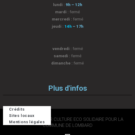
lundi :
9h – 12h
mardi :
fermé
mercredi :
fermé
jeudi :
14h
– 17h
vendredi :
fermé
samedi :
fermé
dimanche :
fermé
Plus d'infos
Crédits
Sites locaux
2026 © DESIGN PAR CULTURE ECO SOLIDAIRE POUR LA
Mentions légales
COMMUNE DE LOMBARD