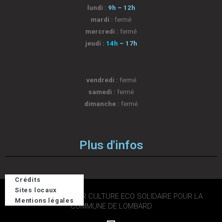
lundi :
9h – 12h
mardi :
fermé
mercredi :
fermé
jeudi :
14h
– 17h
vendredi :
fermé
samedi :
fermé
dimanche :
fermé
Plus d'infos
Crédits
Sites locaux
2026 © DESIGN PAR CULTURE ECO SOLIDAIRE POUR LA
Mentions légales
COMMUNE DE LOMBARD