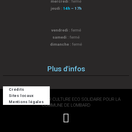
mercredi :
fermé
jeudi :
14h
– 17h
vendredi :
fermé
samedi :
fermé
dimanche :
fermé
Plus d'infos
Crédits
Sites locaux
2026 © DESIGN PAR CULTURE ECO SOLIDAIRE POUR LA
Mentions légales
COMMUNE DE LOMBARD