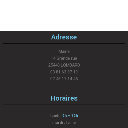
Adresse
Mairie
14 Grande rue
25440 LOMBARD
03 81 63 87 19
07 46 17 14 45
Horaires
lundi :
9h – 12h
mardi :
fermé