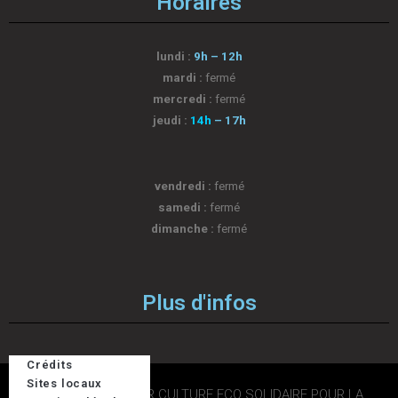
Horaires
lundi :
9h – 12h
mardi :
fermé
mercredi :
fermé
jeudi :
14h
– 17h
vendredi :
fermé
samedi :
fermé
dimanche :
fermé
Plus d'infos
Crédits
Sites locaux
2026 © DESIGN PAR CULTURE ECO SOLIDAIRE POUR LA