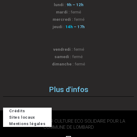
lundi :
9h – 12h
mardi :
fermé
mercredi :
fermé
jeudi :
14h
– 17h
vendredi :
fermé
samedi :
fermé
dimanche :
fermé
Plus d'infos
Crédits
Sites locaux
2026 © DESIGN PAR CULTURE ECO SOLIDAIRE POUR LA
Mentions légales
COMMUNE DE LOMBARD