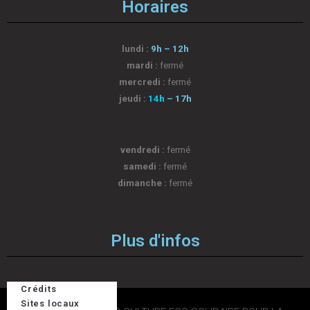
Horaires
lundi :
9h – 12h
mardi :
fermé
mercredi :
fermé
jeudi :
14h
– 17h
vendredi :
fermé
samedi :
fermé
dimanche :
fermé
Plus d'infos
Crédits
Sites locaux