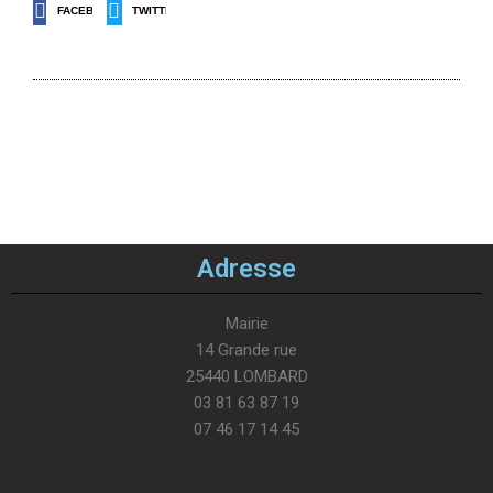
FACEBOOK
TWITTER
Adresse
Mairie
14 Grande rue
25440 LOMBARD
03 81 63 87 19
07 46 17 14 45