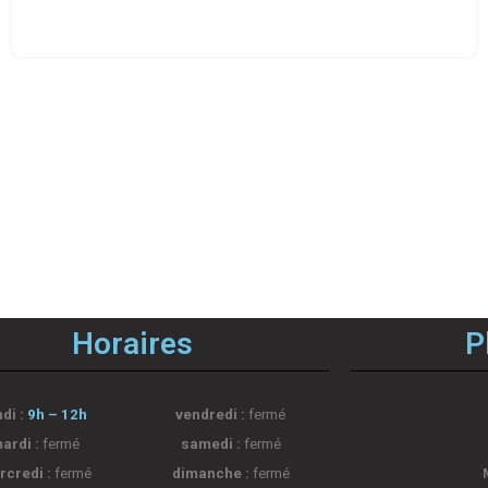
Horaires
P
ndi :
9h – 12h
vendredi :
fermé
ardi :
fermé
samedi :
fermé
rcredi :
fermé
dimanche :
fermé