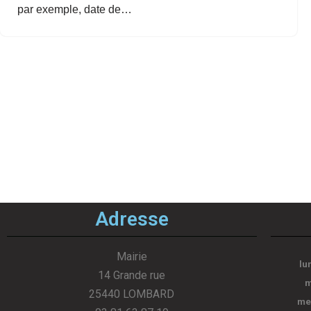
par exemple, date de…
Adresse
Mairie
lu
14 Grande rue
m
25440 LOMBARD
me